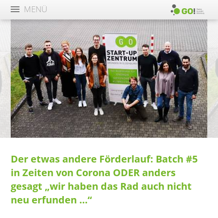
MENÜ
Der etwas andere Förderlauf: Batch #5
in Zeiten von Corona ODER anders
gesagt „wir haben das Rad auch nicht
neu
erfunden
…“