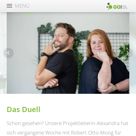
MENÜ
Das Duell
Schon gesehen? Unsere Projektleiterin Alexandra hat
sich vergangene Woche mit Robert Otto-Moog für